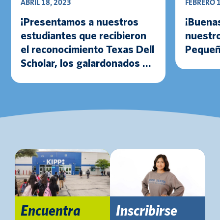
ABRIL 18, 2023
FEBRERO 1
¡Presentamos a nuestros
¡Buenas
estudiantes que recibieron
nuestr
el reconocimiento Texas Dell
Pequeñ
Scholar, los galardonados de
KIPP 6 y les damos la
bienvenida a nuestros
Littlest KIPPsters a KIPP
Texas – San Antonio!
Encuentra
Inscribirse