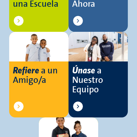
una Escuela
Ahora
a un
a
Refiere
Únase
Amigo/a
Nuestro
Equipo