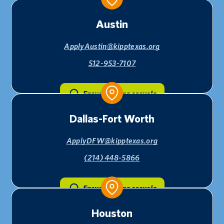
Austin
ApplyAustin@kipptexas.org
512-953-7107
Encuentra una escuela
Dallas-Fort Worth
ApplyDFW@kipptexas.org
(214) 448-5866
Encuentra una escuela
Houston