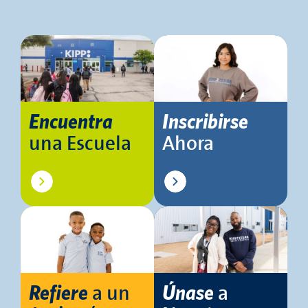
Encuentra
Inscribirse
una Escuela
Ahora
a un
a
Refiere
Únase