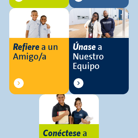
a un
a
Refiere
Únase
Amigo/a
Nuestro
Equipo
a
Conéctese