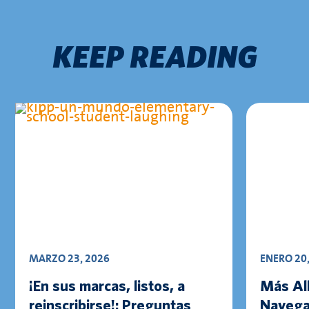
KEEP READING
MARZO 23, 2026
ENERO 20
¡En sus marcas, listos, a
Más All
reinscribirse!: Preguntas
Navega