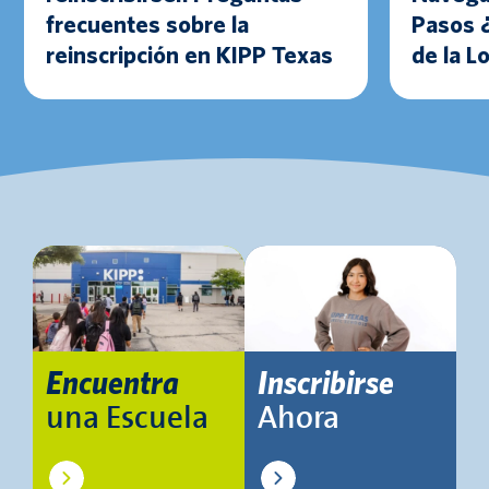
frecuentes sobre la
Pasos 
reinscripción en KIPP Texas
de la L
Encuentra
Inscribirse
una Escuela
Ahora