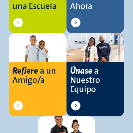
una Escuela
Ahora
a un
a
Refiere
Únase
Amigo/a
Nuestro
Equipo