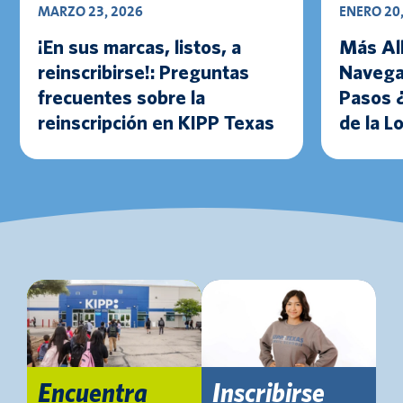
MARZO 23, 2026
ENERO 20
¡En sus marcas, listos, a
Más All
reinscribirse!: Preguntas
Navega
frecuentes sobre la
Pasos 
reinscripción en KIPP Texas
de la L
Encuentra
Inscribirse