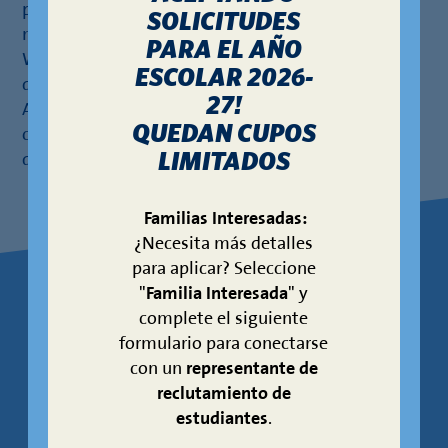
pasión por la educación bilingüe, obtuvo una
SOLICITUDES
maestría en Edgewood College en Madison,
PARA EL AÑO
Wisconsin, mientras enseñaba como educadora de
ESCOLAR 2026-
dos idiomas de primer grado. Al trasladarse a San
27!
Antonio en 2017, Jordania se unió a KIPP Esperanza
QUEDAN CUPOS
como asistente de líder escolar y asumió el papel
LIMITADOS
de líder escolar en enero de 2020.
Familias Interesadas:
¿Necesita más detalles
para aplicar? Seleccione
"
Familia Interesada
" y
sobre sus
APRENDA
complete el siguiente
formulario para conectarse
escuelas
con un
representante de
reclutamiento de
estudiantes
.
Los patrones escolares están sujetos a