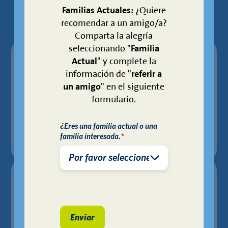
Familias Actuales:
¿Quiere
zonificación
recomendar a un amigo/a?
Comparta la alegría
seleccionando "
Familia
Actual
" y complete la
Escuelas Primarias
información de "
referir a
un amigo
" en el siguiente
KIPP Esperanza Primary
formulario.
KIPP Un Mundo
¿Eres una familia actual o una
familia interesada.
*
Escuelas Intermedias
KIPP Aspire Academy
KIPP Camino Academy