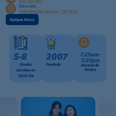
832-230-0567
Dirección
9636 Mesa Rd. Houston, TX 77078
Aplique Ahora
7:25am-
5-8
2007
3:25pm
Grados
Fundada
Horario de
timbre
servidos en
2025-26