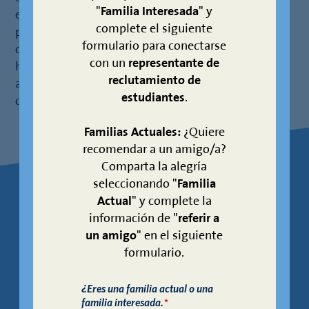
"
Familia Interesada
" y
estudiante, se asegura de que alcancen lo mejor
complete el siguiente
posible. Sean defiende los valores fundamentales
formulario para conectarse
de Liderazgo, Becas, Hermandad y Orgullo Escolar,
con un
representante de
haciendo de KIPP Polaris un centro para el
reclutamiento de
aprendizaje, la innovación y la participación de la
estudiantes
.
comunidad.
Familias Actuales:
¿Quiere
recomendar a un amigo/a?
Comparta la alegría
seleccionando "
Familia
Actual
" y complete la
sobre sus
APRENDA
información de "
referir a
un amigo
" en el siguiente
escuelas
formulario.
¿Eres una familia actual o una
Los patrones escolares están sujetos a
familia interesada.
*