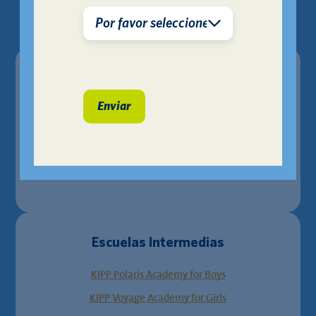
zonificación.
Escuela Primaria
KIPP Legacy Prep
Escuelas Intermedias
KIPP Polaris Academy for Boys
KIPP Voyage Academy for Girls