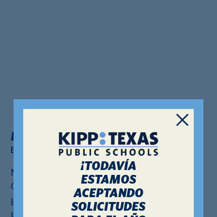
Brittany Cormack
Brittany.Cormack@kipptexas.org
¡TODAVÍA
Nacida y criada en Miami, Florida, la Sra.
ESTAMOS
Cormack es una estadounidense de primera
ACEPTANDO
generación y la primera en su familia en
SOLICITUDES
graduarse de la universidad—un reflejo del