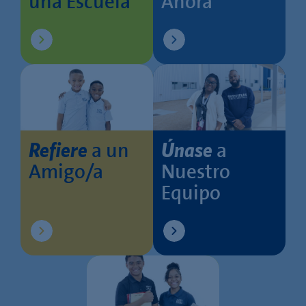
una Escuela
Ahora
a un
a
Refiere
Únase
Amigo/a
Nuestro
Equipo