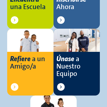
una Escuela
Ahora
a un
a
Refiere
Únase
Amigo/a
Nuestro
Equipo