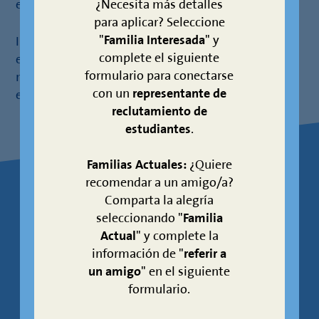
¿Necesita más detalles
escuelas y sus comunidades.
para aplicar? Seleccione
"
Familia Interesada
" y
Impulsado por su visión de crear un ambiente
complete el siguiente
enriquecedor e inclusivo, el Sr. García cree que cada
formulario para conectarse
niño merece sentirse seguro, respetado y
con un
representante de
empoderado para alcanzar su máximo potencial.
reclutamiento de
estudiantes
.
Familias Actuales:
¿Quiere
recomendar a un amigo/a?
Comparta la alegría
sobre sus
APRENDA
seleccionando "
Familia
escuelas
Actual
" y complete la
información de "
referir a
un amigo
" en el siguiente
formulario.
Los patrones escolares están sujetos a
zonificación.