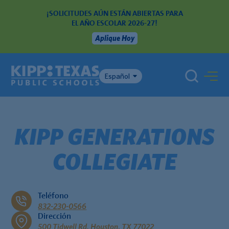
¡SOLICITUDES AÚN ESTÁN ABIERTAS PARA
EL AÑO ESCOLAR 2026-27!
Aplique Hoy
Español
KIPP GENERATIONS
COLLEGIATE
Teléfono
832-230-0566
Dirección
500 Tidwell Rd. Houston, TX 77022