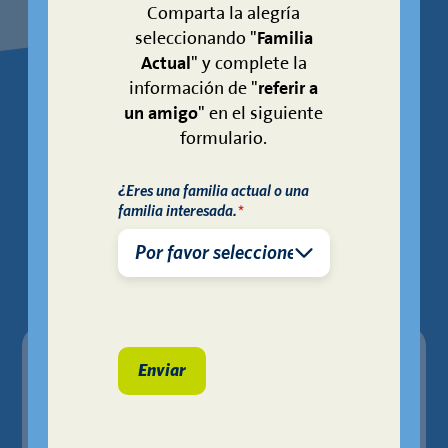
Comparta la alegría
seleccionando "
Familia
Actual
" y complete la
información de "
referir a
sobre sus
APRENDA
un amigo
" en el siguiente
formulario.
escuelas
¿Eres una familia actual o una
familia interesada.
*
Los patrones escolares están sujetos a
zonificación.
Escuelas Primarias
KIPP Dream Prep
KIPP NEXUS Primary