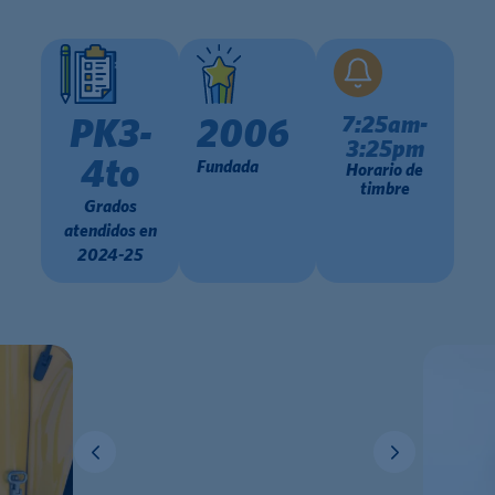
7:25am-
PK3-
2006
3:25pm
4to
Fundada
Horario de
timbre
Grados
atendidos en
2024-25